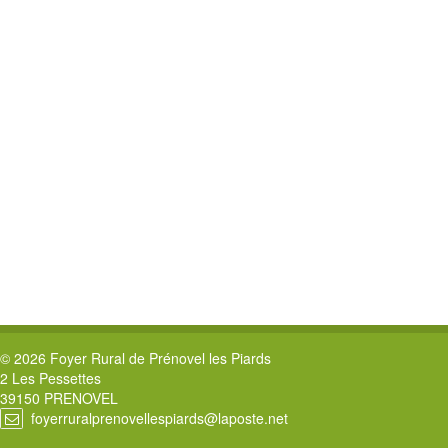
© 2026 Foyer Rural de Prénovel les Piards
2 Les Pessettes
39150 PRENOVEL
foyerruralprenovellespiards@laposte.net