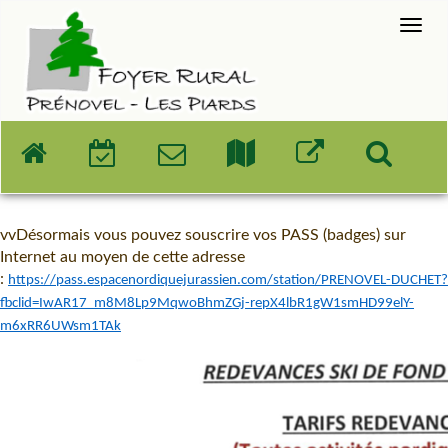
vvDésormais vous pouvez souscrire vos PASS (badges) sur
Internet au moyen de cette adresse
:
https://pass.espacenordiquejurassien.com/station/PRENOVEL-DUCHET?
fbclid=IwAR17_m8M8Lp9MqwoBhmZGj-repX4lbR1gW1smHD99elY-
m6xRR6UWsm1TAk