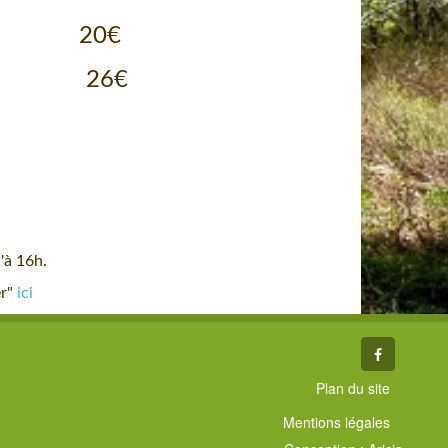
t : 16€ 20€
0€ 26€
'à 16h.
er"
ici
Plan du site
Mentions légales