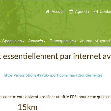
Accueil
Agenda
Conta
 / Spectacles
Activités
Rétrospective
Journal "Aujourd
t essentiellement par internet av
https://inscriptions-taktik-sport.com/marathondesneiges
es concurrents doivent posséder un titre FFS, po
ur ceux qui n'en
m 30