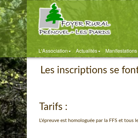
L'Association
Actualités
Manifestations
Les i
nscriptions se fon
Tarifs :
L'épreuve est homologuée par la FFS et tous l
15k