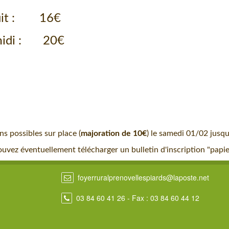
anche 26/01 minui
ndredi 31/01 midi : 2
le gymnase
ns possibles sur place (
majoration de 10€
) le samedi 01/02 jusqu
uvez éventuellement télécharger un bulletin d'inscription "papi
foyerruralprenovellespiards@laposte.net
03 84 60 41 26
- Fax : 03 84 60 44 12