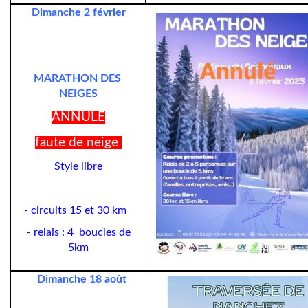
Dimanche 2 février
MARATHON DES
NEIGES
ANNULE
faute de neige
Style libre
- circuits 15 et 30 km
- relais : 4 boucles de
5km
Dimanche 18 août