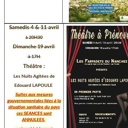
Samedis 4 & 11 avril
à 20H30
Dimanche 19 avri
l
à 17H
Théâtre :
Les Nuits Agitées de
Edouard LAPOULE
Suites aux mesures
gouvernementales liées à la
situation sanitaire du pays
ces SEANCES sont
ANNULEES.