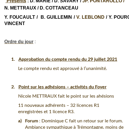
Présents
: D. MARIE / D. SAVARY /
JP. PONTAROLLO /
N. METTRAUX /
D. COTTANCEAU
Y. FOUCAULT /
B. GUILLEMIN /
V. LEBLOND
/
Y. POURC
VINCENT
Ordre du jour
:
1.
Approbation du compte rendu du 29 juillet 2021
Le compte rendu est approuvé à l’unanimité.
2.
Point sur les adhésions – activités du Foyer
Nicole METTRAUX fait le point sur les ahésions
11 nouveaux adhérents – 32 licences R1
enregistrées et 1 licence R3.
a)
Forum
: Dominique C fait un retour sur le forum.
Ambiance sympathique à Trémontagne, moins de