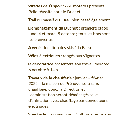
·
Virades de l’Espoir :
650 motards présents.
Belle réussite pour le Duchet !
·
Trail du massif du Jura
: bien passé également
·
Déménagement du Duchet
: première étape
lundi 4 et mardi 5 octobre ; tous les bras sont
les bienvenus.
·
A venir
: location des skis à la Basse
·
Vélos électriques
: rangés aux Vignettes
·
la
décoratrice
présentera son travail mercredi
6 octobre à 14 h
·
Travaux de la chaufferie
: janvier – février
2022 – la maison de Prénovel sera sans
chauffage. donc, la Direction et
l’administation seront déménagés salle
d’animation avec chauffage par convecteurs
électriques.
·
Spectacle
: la commission Culture a repris son