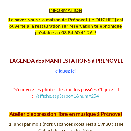
INFORMATION
Le savez-vous : la maison de Prénovel
(le DUCHET)
est
ouverte à la restauration sur réservation téléphonique
préalable au 03 84 60 41 26 !
_____________________________________________________________
L'AGENDA des MANIFESTATIONS à PRENOVEL
cliquez ici
Découvrez les photos des randos passées Cliquez ici
:
/affiche.asp?arbo=1&num=254
Atelier d'expression libre en musique à Prénovel
1 lundi par mois (hors vacances scolaires) à 19h30 ; salle
Colibri de la salle des fêtes