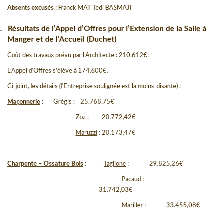
Absents excusés :
Franck MAT Tedi BASMAJI
.
Résultats de l’Appel d’Offres pour l’Extension de la Salle à
Manger et de l’Accueil (Duchet)
Coût des travaux prévu par l’Architecte : 210.612
€
.
L’Appel d’Offres s’élève à 174.600
€
.
Ci-joint, les détails (l’Entreprise soulignée est la moins-disante) :
Maçonnerie
:
Grégis :
25.768,75
€
Zoz :
20.772,42
€
Maruzzi
: 20.173,47
€
Charpente – Ossature Bois
:
Taglione
:
29.825,26€
Pacaud
:
31.742,03
€
Mariller :
33.455,08
€