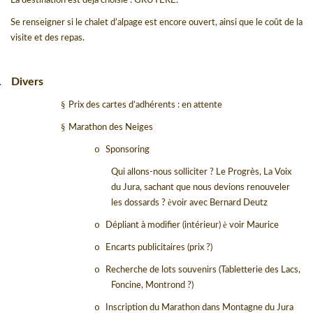
La destination est déjà choisie : GRUYERE.
Se renseigner si le chalet d’alpage est encore ouvert, ainsi que le coût de la
visite et des repas.
Divers
.
§
Prix des cartes d’adhérents : en attente
§
Marathon des Neiges
o
Sponsoring
Qui allons-nous solliciter ? Le Progrès, La Voix
du Jura, sachant que nous devions renouveler
è
les dossards ?
voir avec Bernard Deutz
è
o
Dépliant à modifier (intérieur)
voir Maurice
o
Encarts publicitaires (prix ?)
o
Recherche de lots souvenirs (Tabletterie des Lacs,
Foncine, Montrond ?)
o
Inscription du Marathon dans Montagne du Jura