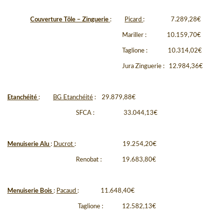
Couverture Tôle – Zinguerie
:
Picard
:
7.289,28
€
Mariller :
10.159,70
€
Taglione :
10.314,02
€
Jura Zinguerie :
12.984,36
€
Etanchéité
:
BG Etanchéité
:
29.879,88
€
SFCA :
33.044,13
€
Menuiserie Alu
:
Ducrot
:
19.254,20
€
Renobat :
19.683,80
€
Menuiserie Bois
:
Pacaud
:
11.648,40€
Taglione
:
12.582,13
€