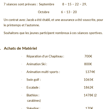
7 séances sont prévues :
Septembre
8 – 15 – 22 – 29,
Octobre
6 – 13 - 20
Un contrat avec Jacob a été établi, et une assurance a été souscrite, pour
le printemps et l’automne.
Souhaitons que les jeunes participent nombreux à ces séances sportives.
.
Achats de Matériel
·
Réparation d’un Chapiteau :
700
€
·
Animation Ski :
800
€
·
Animation multi-sports :
1374
€
·
Swin golf :
1065€
·
Escalade :
1862€
·
Biathlon :
1478€ (2
carabines)
·
Slakeling :
170€