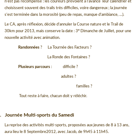
n’est pas récompensé : les coureurs prévoient à l’avance
leur calendrier et
choisissent souvent des trails très difficiles, voire dangereux ; la journée
s’est terminée dans la morosité (peu de repas, manque d’ambiance, …).
Le CA, après réflexion, décide d’annuler la Course nature et le Trail de
e
30km pour 2013, mais conserve la date : 3
Dimanche de Juillet, pour une
nouvelle activité avec animation.
Randonnées
?
La Tournée des Facteurs ?
La Ronde des Fontaines ?
Plusieurs parcours
:
difficile ?
adultes ?
familles ?
Tout reste à faire, chacun doit y réléchir.
.
Journée Multi-sports du Samedi
La reprise des activités multi-sports, proposées aux jeunes de 8 à 13 ans,
aura lieu le 8 Septembre2012, avec Jacob, de 9h45 à 11h45.