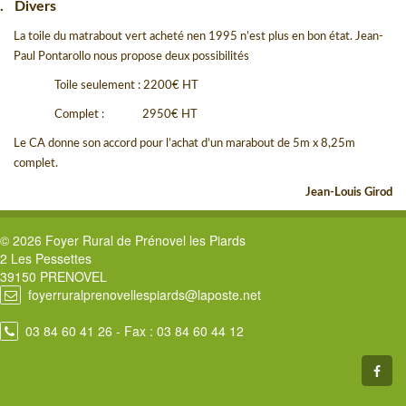
.
Divers
La toile du matrabout vert acheté nen 1995 n’est plus en bon état. Jean-
Paul Pontarollo nous propose deux possibilités
Toile seulement : 2200
€
HT
Complet :
2950
€
HT
Le CA donne son accord pour l’achat d’un marabout de 5m x 8,25m
complet.
Jean-Louis Girod
© 2026 Foyer Rural de Prénovel les Piards
2 Les Pessettes
39150 PRENOVEL
foyerruralprenovellespiards@laposte.net
03 84 60 41 26
- Fax : 03 84 60 44 12